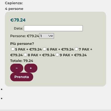
Capienza:
4 persone
€
79.24
Data:
Persone:
€
79.24
Più persone?
5 PAX +
€
79.24
6 PAX +
€
79.24
7 PAX +
€
79.24
8 PAX +
€
79.24
9 PAX +
€
79.24
Totale:
79.24
TOUR
−
+
DI
Prenota
UBUD
solo
autista
quantità